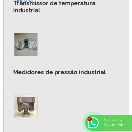
PESTANA INOX 304
Transmissor de temperatura
industrial
POLIA REGULAVEL SPA
Medidores de pressão industrial
Solicite um
Orçamento