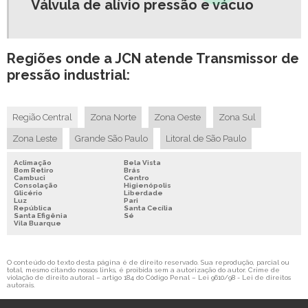
Válvula de alívio pressão e vácuo
Regiões onde a JCN atende Transmissor de
pressão industrial:
Região Central
Zona Norte
Zona Oeste
Zona Sul
Zona Leste
Grande São Paulo
Litoral de São Paulo
Aclimação
Bela Vista
Bom Retiro
Brás
Cambuci
Centro
Consolação
Higienópolis
Glicério
Liberdade
Luz
Pari
República
Santa Cecília
Santa Efigênia
Sé
Vila Buarque
O conteúdo do texto desta página é de direito reservado. Sua reprodução, parcial ou
total, mesmo citando nossos links, é proibida sem a autorização do autor. Crime de
violação de direito autoral – artigo 184 do Código Penal –
Lei 9610/98 - Lei de direitos
autorais
.