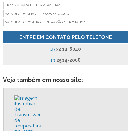
TRANSMISSOR DE TEMPERATURA
VÁLVULA DE ALÍVIO PRESSÃO E VÁCUO
VALVULA DE CONTROLE DE VAZÃO AUTOMATICA
VALVULA DE SEGURANÇA
ENTRE EM CONTATO PELO TELEFONE
VALVULA PARA CONTROLE DE VAZÃO
VALVULA QUEBRA VACUO BRONZE
3434-6040
19
VALVULA QUEBRA VACUO INOX
2534-2008
19
VÁLVULAS INDUSTRIAIS
VISOR DE FLUXO
Veja também em nosso site:
PLACA DE ORIFICIO VALOR
TRANSMISSOR DE TEMPERATURA INDUSTRIAL
VALVULA QUEBRA VACUO
VALVULAS E CONEXÕES INDUSTRIAIS
VISOR DE FLUXO DE AGUA
MANUTENÇÃO DE VALVULAS INDUSTRIAIS