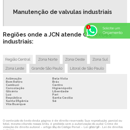
Manutenção de valvulas industriais
Solicite um
Orçamento
Regiões onde a JCN atende Conexões
industriais:
Região Central
Zona Norte
Zona Oeste
Zona Sul
Zona Leste
Grande São Paulo
Litoral de São Paulo
Aclimação
Bela Vista
Bom Retiro
Brás
Cambuci
Centro
Consolação
Higienópolis
Glicério
Liberdade
Luz
Pari
República
Santa Cecília
Santa Efigênia
Sé
Vila Buarque
O conteúdo do texto desta página é de direito reservado. Sua reprodução, parcial ou
total, mesmo citando nossos links, é proibida sem a autorização do autor. Crime de
violação de direito autoral – artigo 184 do Código Penal –
Lei 9610/98 - Lei de direitos