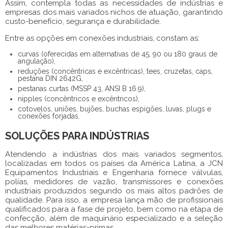
Assim, contempla todas as necessidades de indústrias e
empresas dos mais variados nichos de atuação, garantindo
custo-benefício, segurança e durabilidade.
Entre as opções em
conexões industriais
, constam as:
curvas (oferecidas em alternativas de 45, 90 ou 180 graus de
angulação),
reduções (concêntricas e excêntricas), tees, cruzetas, caps,
pestana DIN 2642G,
pestanas curtas (MSSP 43, ANSI B 16.9),
nipples (concêntricos e excêntricos),
cotovelos, uniões, bujões, buchas espigões, luvas, plugs e
conexões forjadas.
SOLUÇÕES PARA INDÚSTRIAS
Atendendo a indústrias dos mais variados segmentos,
localizadas em todos os países da América Latina, a JCN
Equipamentos Industriais e Engenharia fornece válvulas,
polias, medidores de vazão, transmissores e
conexões
industriais
produzidos segundo os mais altos padrões de
qualidade. Para isso, a empresa lança mão de profissionais
qualificados para a fase de projeto, bem como na etapa de
confecção, além de maquinário especializado e a seleção
das melhores matérias-primas.