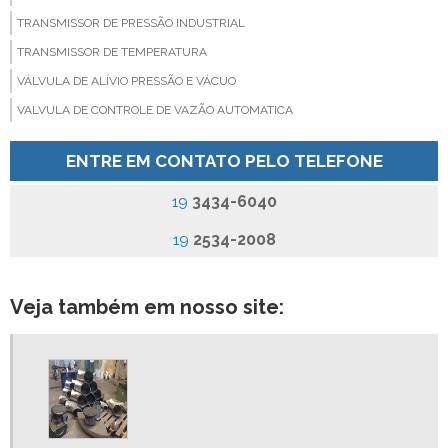
TRANSMISSOR DE PRESSÃO INDUSTRIAL
TRANSMISSOR DE TEMPERATURA
VÁLVULA DE ALÍVIO PRESSÃO E VÁCUO
VALVULA DE CONTROLE DE VAZÃO AUTOMATICA
VALVULA DE SEGURANÇA
ENTRE EM CONTATO PELO TELEFONE
VALVULA PARA CONTROLE DE VAZÃO
VALVULA QUEBRA VACUO BRONZE
3434-6040
19
VALVULA QUEBRA VACUO INOX
2534-2008
19
VÁLVULAS INDUSTRIAIS
VISOR DE FLUXO
Veja também em nosso site:
PLACA DE ORIFICIO VALOR
TRANSMISSOR DE TEMPERATURA INDUSTRIAL
VALVULA QUEBRA VACUO
VALVULAS E CONEXÕES INDUSTRIAIS
VISOR DE FLUXO DE AGUA