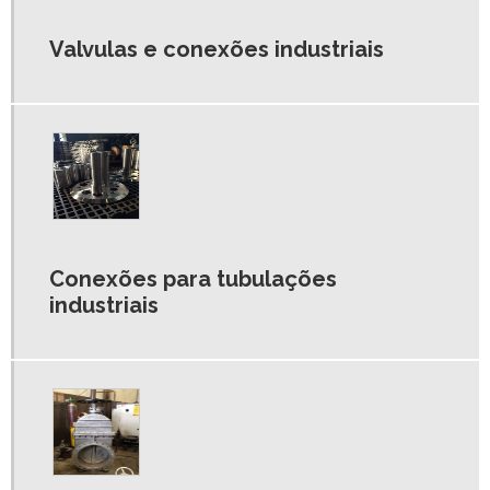
MANUTENÇÃO DE VALVULAS INDUSTRIAIS
PESTANA INOX 304
Valvulas e conexões industriais
POLIA REGULAVEL SPA
Conexões para tubulações
industriais